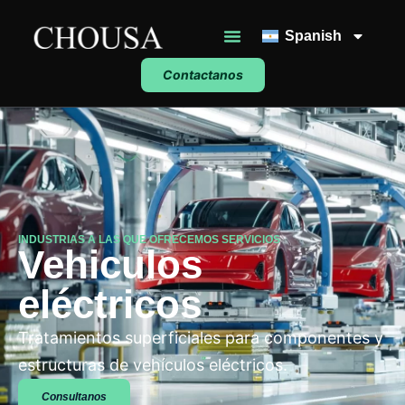
Spanish
Contactanos
INDUSTRIAS A LAS QUE OFRECEMOS SERVICIOS
Vehiculos
eléctricos
Tratamientos superficiales para componentes y
estructuras de vehículos eléctricos.
Consultanos